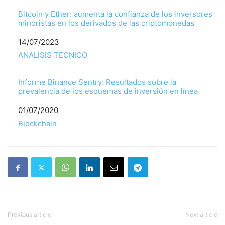
Bitcoin y Ether: aumenta la confianza de los inversores
minoristas en los derivados de las criptomonedas
Fecha
14/07/2023
Respecto a
ANALISIS TECNICO
Informe Binance Sentry: Resultados sobre la
prevalencia de los esquemas de inversión en línea
Fecha
01/07/2020
Respecto a
Blockchain
Previous article
Next article