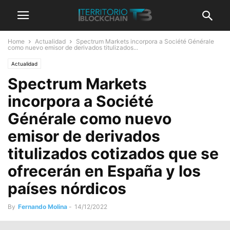
Home
Actualidad
Spectrum Markets incorpora a Société Générale
como nuevo emisor de derivados titulizados...
Actualidad
Spectrum Markets
incorpora a Société
Générale como nuevo
emisor de derivados
titulizados cotizados que se
ofrecerán en España y los
países nórdicos
By
Fernando Molina
-
14/12/2022