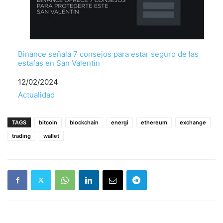
Binance señala 7 consejos para estar seguro de las
estafas en San Valentín
Fecha
12/02/2024
Respecto a
Actualidad
TAGS
bitcoin
blockchain
energi
ethereum
exchange
trading
wallet