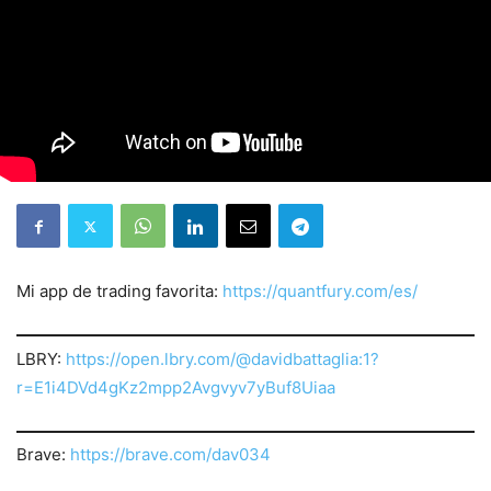
Mi app de trading favorita:
https://quantfury.com/es/
LBRY:
https://open.lbry.com/@davidbattaglia:1?
r=E1i4DVd4gKz2mpp2Avgvyv7yBuf8Uiaa
Brave:
https://brave.com/dav034