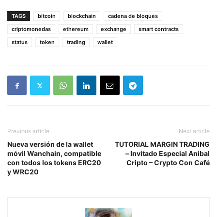
TAGS
bitcoin
blockchain
cadena de bloques
criptomonedas
ethereum
exchange
smart contracts
status
token
trading
wallet
Previous article
Next article
Nueva versión de la wallet
TUTORIAL MARGIN TRADING
móvil Wanchain, compatible
– Invitado Especial Anibal
con todos los tokens ERC20
Cripto – Crypto Con Café
y WRC20