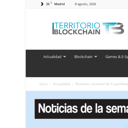
C
26
8 agosto, 2026
Madrid
Territorio
Blockchain
Actualidad
Blockchain
Games & E-S
Inicio
Actualidad
Resumen semanal de CryptoNew