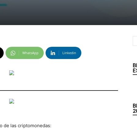
WhatsApp
Linkedin
B
E
B
2
o de las criptomonedas: