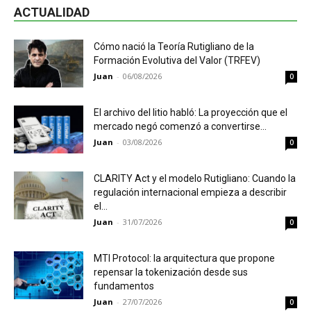
ACTUALIDAD
Cómo nació la Teoría Rutigliano de la
Formación Evolutiva del Valor (TRFEV)
Juan
-
06/08/2026
0
El archivo del litio habló: La proyección que el
mercado negó comenzó a convertirse...
Juan
-
03/08/2026
0
CLARITY Act y el modelo Rutigliano: Cuando la
regulación internacional empieza a describir
el...
Juan
-
31/07/2026
0
MTI Protocol: la arquitectura que propone
repensar la tokenización desde sus
fundamentos
Juan
-
27/07/2026
0