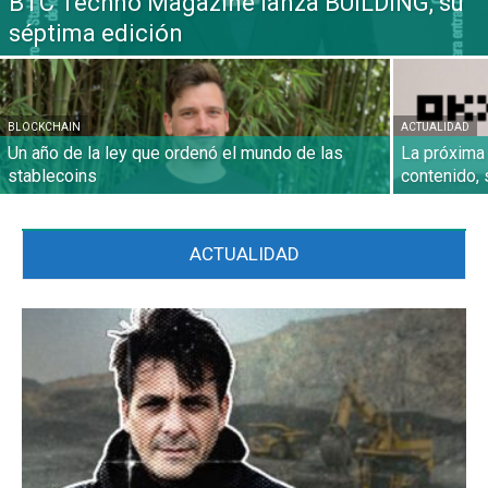
BTC Techno Magazine lanza BUILDING, su
séptima edición
BLOCKCHAIN
ACTUALIDAD
Un año de la ley que ordenó el mundo de las
La próxima 
stablecoins
contenido, 
ACTUALIDAD